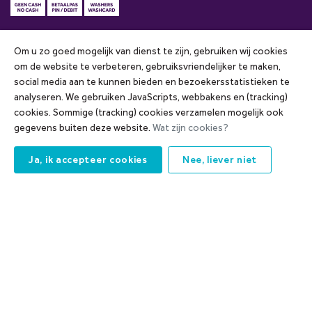
Om u zo goed mogelijk van dienst te zijn, gebruiken wij cookies
om de website te verbeteren, gebruiksvriendelijker te maken,
social media aan te kunnen bieden en bezoekersstatistieken te
Openingstijden
analyseren. We gebruiken JavaScripts, webbakens en (tracking)
cookies. Sommige (tracking) cookies verzamelen mogelijk ook
Donderdag
08:00 - 20:00
gegevens buiten deze website.
Wat zijn cookies?
Vrijdag
08:00 - 20:00
Ja, ik accepteer cookies
Nee, liever niet
Zaterdag
08:00 - 18:00
Zondag
10:00 - 18:00
Maandag
08:00 - 20:00
Dinsdag
08:00 - 20:00
Woensdag
08:00 - 20:00
De wasboxen sluiten 30 minuten eerder ivm de schoonmaak.