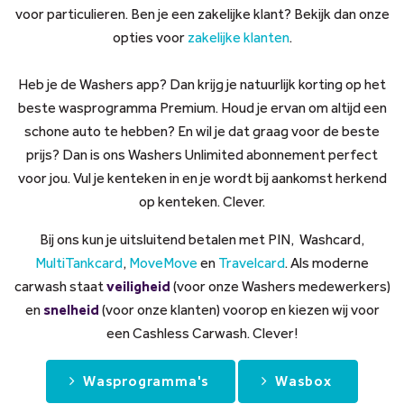
voor particulieren. Ben je een zakelijke klant? Bekijk dan onze
opties voor
zakelijke klanten
.
Heb je de Washers app? Dan krijg je natuurlijk korting op het
beste wasprogramma Premium.
Houd je ervan om altijd een
schone auto te hebben? En wil je dat graag voor de beste
prijs? Dan is ons Washers Unlimited abonnement perfect
voor jou. Vul je kenteken in en je wordt bij aankomst herkend
op kenteken. Clever.
Bij ons kun je uitsluitend betalen met PIN, Washcard,
MultiTankcard
,
MoveMove
en
Travelcard
. Als moderne
carwash staat
veiligheid
(voor onze Washers medewerkers)
en
snelheid
(voor onze klanten) voorop en kiezen wij voor
een Cashless Carwash. Clever!
Wasprogramma's
Wasbox