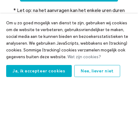
* Let op: na het aanvragen kan het enkele uren duren
voordat het abonnement verwerkt is en gereed staat.
Om u zo goed mogelijk van dienst te zijn, gebruiken wij cookies
om de website te verbeteren, gebruiksvriendelijker te maken,
social media aan te kunnen bieden en bezoekersstatistieken te
analyseren. We gebruiken JavaScripts, webbakens en (tracking)
cookies. Sommige (tracking) cookies verzamelen mogelijk ook
gegevens buiten deze website.
Wat zijn cookies?
Ja, ik accepteer cookies
Nee, liever niet
Wasbox
Was je jouw auto graag zelf? Of heb je een pick-up truck,
getunede auto, motor of ander type vervoersmiddel? Dan
zijn onze
wasboxen (255cm breed x 310cm hoog x 700cm
lang)
perfect voor jou. Je wast onbeperkt én zonder
tijdslimiet in onze wasbox. En dat voor een vast bedrag per