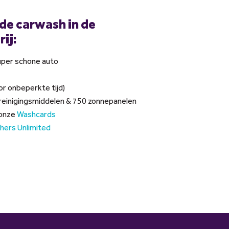
de carwash in de
ij:
super schone auto
or onbeperkte tijd)
reinigingsmiddelen & 750 zonnepanelen
 onze
Washcards
hers Unlimited