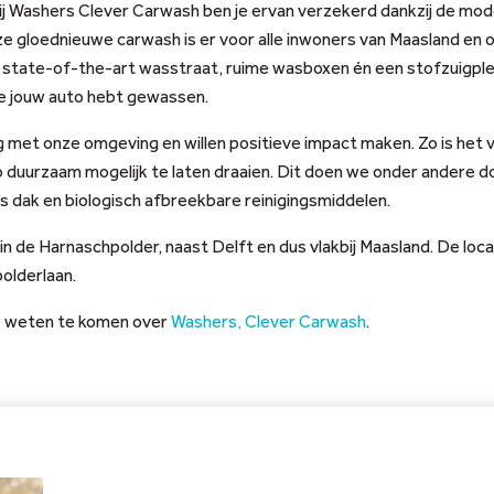
ij Washers Clever Carwash ben je ervan verzekerd dankzij de mo
e gloednieuwe carwash is er voor alle inwoners van Maasland en
 state-of-the-art wasstraat, ruime wasboxen én een stofzuigplei
 je jouw auto hebt gewassen.
met onze omgeving en willen positieve impact maken. Zo is het v
 duurzaam mogelijk te laten draaien. Dit doen we onder andere d
 dak en biologisch afbreekbare reinigingsmiddelen.
n de Harnaschpolder, naast Delft en dus vlakbij Maasland. De locat
olderlaan.
te weten te komen over
Washers, Clever Carwash
.