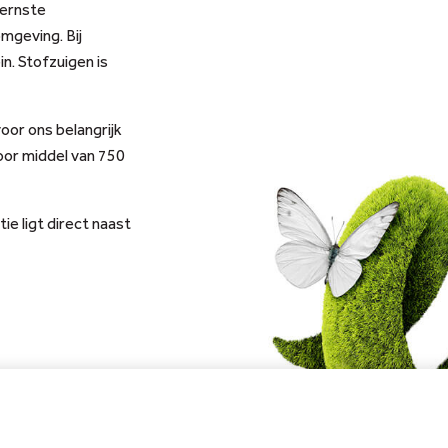
dernste
 omgeving.
Bij
n. Stofzuigen is
oor ons belangrijk
oor middel van 750
ie ligt direct naast