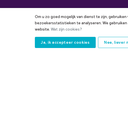
Om u zo goed mogelijk van dienst te zijn, gebruiken
Contact
Volg
bezoekersstatistieken te analyseren. We gebruiken
website.
Wat zijn cookies?
klantenservice@washers.nl
Ja, ik accepteer cookies
Nee, liever 
Sionsdreef 1
Wij 
2635 BS Den Hoorn
Zuid-Holland
Washers is gevestigd op
industrieterrein HarnaschPolder in Den
Hoorn naast Easytank en Bauhaus,
dichtbij Den Haag Zuid en Delft – direct
naast de A4 en N211 Wippolderlaan.