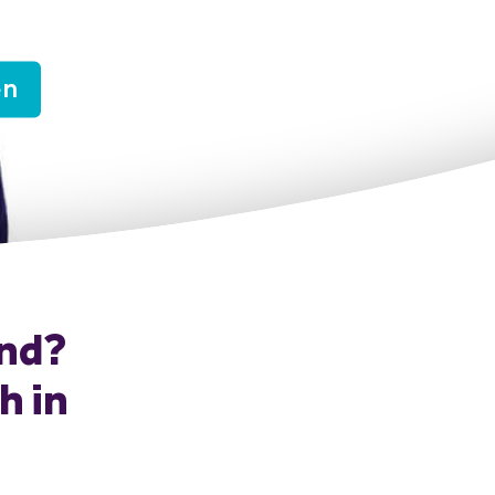
en
and?
h in