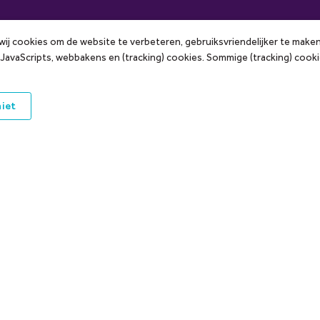
 wij cookies om de website te verbeteren, gebruiksvriendelijker te make
 ons
Openingstijden
 JavaScripts, webbakens en (tracking) cookies. Sommige (tracking) coo
Zaterdag
08:00 - 18:00
niet
Zondag
10:00 - 18:00
accepteren:
Maandag
08:00 - 20:00
Dinsdag
08:00 - 20:00
Woensdag
08:00 - 20:00
Donderdag
08:00 - 20:00
Vrijdag
08:00 - 20:00
De wasboxen sluiten 30 minute
eerder ivm de schoonmaak.
*Klik hier om onze aangepaste